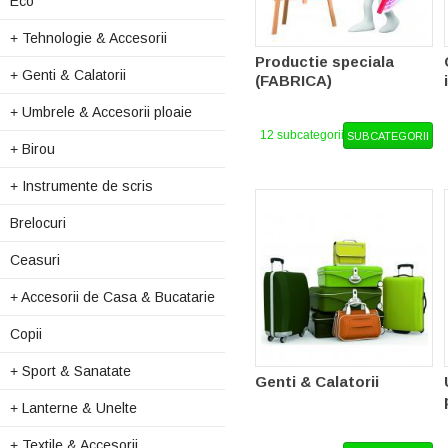
Eco
+
Tehnologie & Accesorii
Productie speciala
+
Genti & Calatorii
(FABRICA)
+
Umbrele & Accesorii ploaie
12 subcategorii
SUBCATEGORII
+
Birou
+
Instrumente de scris
Brelocuri
Ceasuri
+
Accesorii de Casa & Bucatarie
Copii
+
Sport & Sanatate
Genti & Calatorii
+
Lanterne & Unelte
+
Textile & Accesorii