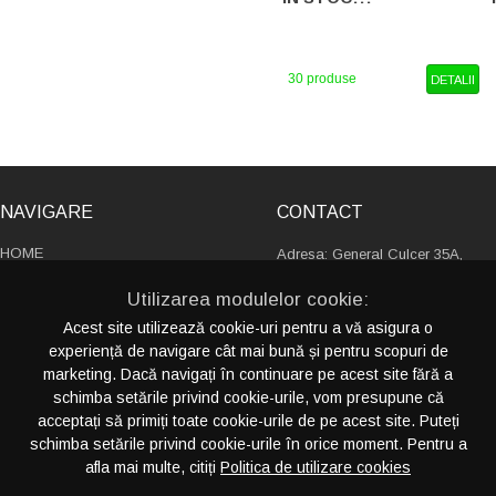
30 produse
DETALII
NAVIGARE
CONTACT
HOME
Adresa: General Culcer 35A,
PRODUSE
sector 6, 060136, Bucureşti
Utilizarea modulelor cookie:
Romania
DESPRE NOI
Acest site utilizează cookie-uri pentru a vă asigura o
CATALOAGE
experiență de navigare cât mai bună și pentru scopuri de
+4 021 230 13 88
SERVICII
marketing. Dacă navigați în continuare pe acest site fără a
+4 021 411 13 31
PORTOFOLIU
schimba setările privind cookie-urile, vom presupune că
info@crispyideas.ro
CONTACT
acceptați să primiți toate cookie-urile de pe acest site. Puteți
schimba setările privind cookie-urile în orice moment. Pentru a
afla mai multe, citiți
Politica de utilizare cookies
CATEGORII PRODUSE
PRODUCTIE SPECIALA (FABRICA)
CRE