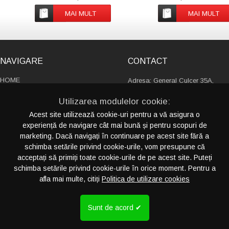
sensor. Functions: Time and
când nivelul apei este
calendar, indoor/outdoor
insuficientFuncționează 
MAI MULT
MAI MULT
temperature, weather forecast,
toate tipurile de uleiuri esen
humidity and alarm.
NAVIGARE
CONTACT
HOME
Adresa: General Culcer 35A,
PRODUSE
sector 6, 060136, Bucureşti
Utilizarea modulelor cookie:
Romania
DESPRE NOI
Acest site utilizează cookie-uri pentru a vă asigura o
CATALOAGE
experiență de navigare cât mai bună și pentru scopuri de
+4 021 230 13 88
SERVICII
marketing. Dacă navigați în continuare pe acest site fără a
+4 021 411 13 31
PORTOFOLIU
schimba setările privind cookie-urile, vom presupune că
info@crispyideas.ro
CONTACT
acceptați să primiți toate cookie-urile de pe acest site. Puteți
schimba setările privind cookie-urile în orice moment. Pentru a
afla mai multe, citiți
Politica de utilizare cookies
CATEGORII PRODUSE
PRODUCTIE SPECIALA (FABRICA)
CRE
... vezi toate
CALATORII
Sunt de acord ✔