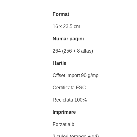
Format
16 x 23.5 cm
Numar pagini
264 (256 + 8 atlas)
Hartie
Offset import 90 g/mp
Certificata FSC
Reciclata 100%
Imprimare
Forzat alb
2 culori (orange + gri)