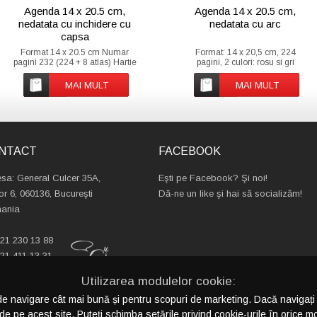
Agenda 14 x 20.5 cm,
Agenda 14 x 20.5 cm,
nedatata cu inchidere cu
nedatata cu arc
capsa
Format 14 x 20.5 cm Numar
Format: 14 x 20,5 cm, 224
pagini 232 (224 + 8 atlas) Hartie
pagini, 2 culori: rosu si gri
Offset import ivoire 70g/mp
Suport: hartie offset import Ivory,
Imprimare 2 culori (albastru +
70 g/mp Finisare: coperti
MAI MULT
MAI MULT
gri) Atlas 8 pagini policromie
neburetate, cu clapa si magnet;
Finisare Colturi rotunjite bloc si
spiralata Personalizare: timbru
coperta Coperta cu inchidere cu
sec pe coperta
NTACT
FACEBOOK
sa: General Culcer 35A,
Eşti pe Facebook? Şi noi!
or 6, 060136, Bucureşti
Dă-ne un like şi hai să socializăm!
ania
21 230 13 88
21 411 13 31
@crispyideas.ro
Utilizarea modulelor cookie:
de navigare cât mai bună și pentru scopuri de marketing. Dacă navigați 
de pe acest site. Puteți schimba setările privind cookie-urile în orice mo