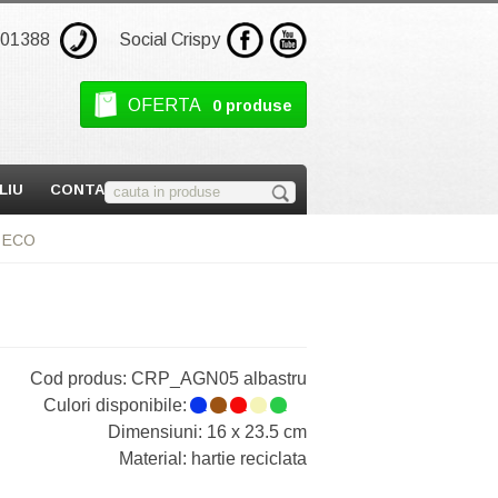
301388
Social Crispy
OFERTA
0 produse
LIU
CONTACT
a ECO
Cod produs:
CRP_AGN05 albastru
Culori disponibile:
1
1
1
1
1
1
Dimensiuni: 16 x 23.5 cm
Material: hartie reciclata