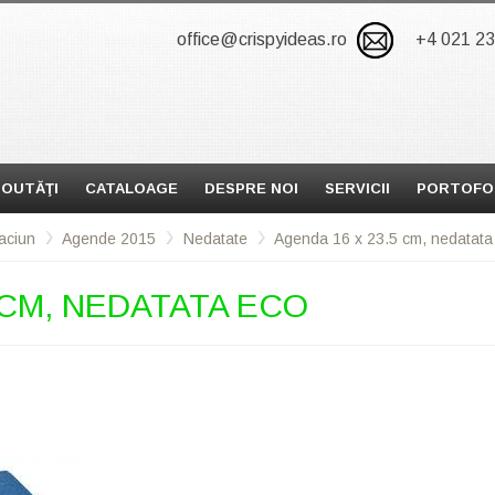
office@crispyideas.ro
+4 021 2
OUTĂŢI
CATALOAGE
DESPRE NOI
SERVICII
PORTOFO
aciun
Agende 2015
Nedatate
Agenda 16 x 23.5 cm, nedatat
 CM, NEDATATA ECO