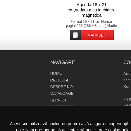
Agenda 16 x 21
cm,nedatata cu inchidere
magnetica
Format 16 x 21 cm Numar
pagini 296 (288 + 8 atlas) Hartie
Offset import ivoire 70g/mp
Imprimare Forzat ivoire 2 culori
MAI MULT
(rosu + gri) Atlas 8 pagini
policromie Finisare Coperta cu
clapa si magnet Semn de carte
Cusuta, legata Colturi
NAVIGARE
CO
HOME
Adre
PRODUSE
sect
Rom
DESPRE NOI
CATALOAGE
+4 0
SERVICII
+4 0
PORTOFOLIU
info
CONTACT
Acest site utilizează cookie-uri pentru a vă asigura o experiență 
urile, vom presupune că acceptați să primiți toate cookie-urile 