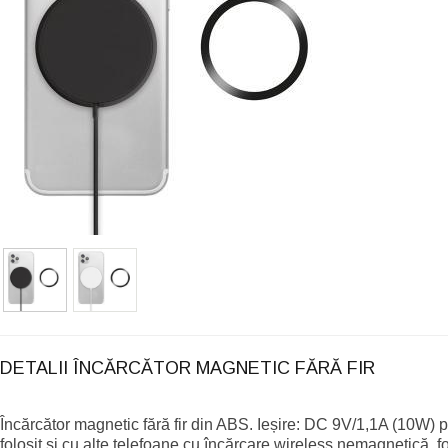
DETALII ÎNCĂRCĂTOR MAGNETIC FĂRĂ FIR
Încărcător magnetic fără fir din ABS. Ieșire: DC 9V/1,1A (10W) 
folosit și cu alte telefoane cu încărcare wireless nemagnetică, f