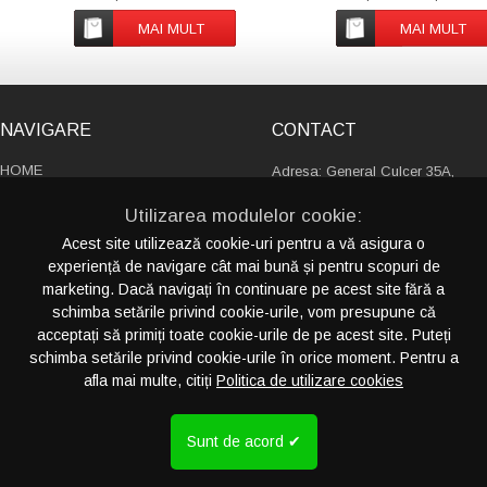
carton. Inclusiv semințe de
suport pentru smartphon
anason, artemisia vulgaris,
extensibil și pliabil. Ieșire:
MAI MULT
MAI MULT
mărar, fenicul, mușețel și
9V/1,67A (15W) pentru
pătrunjel de vacă. Fabricat în
încărcare rapidă. Compatibi
UE.
cele mai recente modele 
Android, iPhone® 8, X și 
noi.
NAVIGARE
CONTACT
HOME
Adresa: General Culcer 35A,
PRODUSE
sector 6, 060136, Bucureşti
Utilizarea modulelor cookie:
Romania
DESPRE NOI
Acest site utilizează cookie-uri pentru a vă asigura o
CATALOAGE
experiență de navigare cât mai bună și pentru scopuri de
+4 021 230 13 88
SERVICII
marketing. Dacă navigați în continuare pe acest site fără a
+4 021 411 13 31
PORTOFOLIU
schimba setările privind cookie-urile, vom presupune că
info@crispyideas.ro
CONTACT
acceptați să primiți toate cookie-urile de pe acest site. Puteți
schimba setările privind cookie-urile în orice moment. Pentru a
afla mai multe, citiți
Politica de utilizare cookies
CATEGORII PRODUSE
PRODUCTIE SPECIALA (FABRICA)
CRE
... vezi toate
CALATORII
Sunt de acord ✔