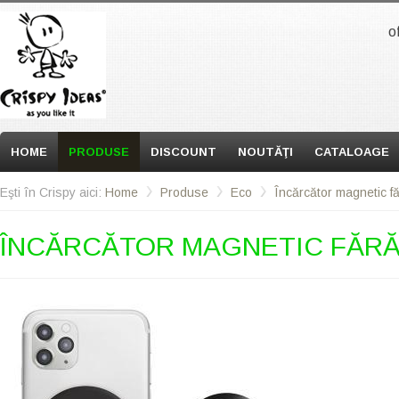
o
HOME
PRODUSE
DISCOUNT
NOUTĂŢI
CATALOAGE
Eşti în Crispy aici:
Home
Produse
Eco
Încărcător magnetic făr
ÎNCĂRCĂTOR MAGNETIC FĂRĂ