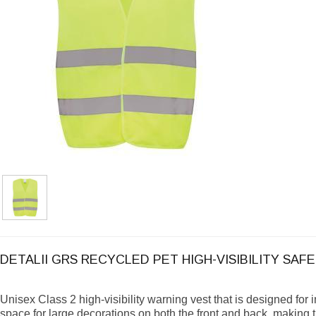
DETALII GRS RECYCLED PET HIGH-VISIBILITY SAF
Unisex Class 2 high-visibility warning vest that is designed for
space for large decorations on both the front and back, making th