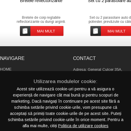
Bretele reflectorizante
Set cu 2 parasolare a
Bretele de corp reglabile
Set cu 2 parasolare auto d
reflectorizante cu dungi arginti.
poliester, prevăzute cu cât
Oferă vizibilitate 360°. Pentru
ventuze.
folosire doar în scopuri
MAI MULT
MAI MULT
promoționale.
NAVIGARE
CONTACT
HOME
Adresa: General Culcer 35A,
PRODUSE
sector 6, 060136, Bucureşti
Utilizarea modulelor cookie:
Romania
DESPRE NOI
Acest site utilizează cookie-uri pentru a vă asigura o
CATALOAGE
experiență de navigare cât mai bună și pentru scopuri de
+4 021 230 13 88
SERVICII
marketing. Dacă navigați în continuare pe acest site fără a
+4 021 411 13 31
PORTOFOLIU
schimba setările privind cookie-urile, vom presupune că
info@crispyideas.ro
CONTACT
acceptați să primiți toate cookie-urile de pe acest site. Puteți
schimba setările privind cookie-urile în orice moment. Pentru a
afla mai multe, citiți
Politica de utilizare cookies