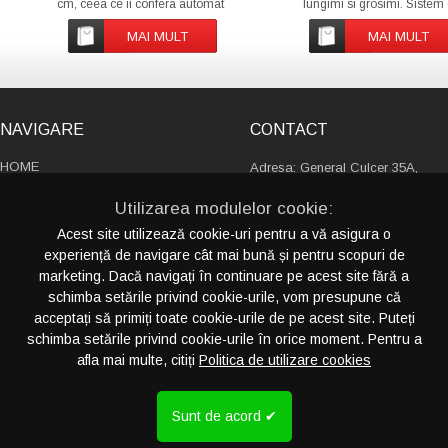
cm, ceea ce ii confera automat
lungimi si grosimi. Sistem
un spatiu mai mare pentru
prindere: capsa metalica 
personalizare. Imprimare:
plastic. Logo: din stanta, 3
MAI MULT
MAI MULT
serigrafie sau offset. Cantitate
Cantitate minima: 500 bu
minima: 500 buc. Termen de
Termen estimativ de livrare
livrare: ~ 2-3 saptamani, in
2-3 saptamani, in functie 
functie de cantitate si
cantitate si complexitate.
complexitate. *pozele
*pozele sunt
NAVIGARE
CONTACT
HOME
Adresa: General Culcer 35A,
PRODUSE
sector 6, 060136, Bucureşti
Utilizarea modulelor cookie:
Romania
DESPRE NOI
Acest site utilizează cookie-uri pentru a vă asigura o
CATALOAGE
experiență de navigare cât mai bună și pentru scopuri de
+4 021 230 13 88
SERVICII
marketing. Dacă navigați în continuare pe acest site fără a
+4 021 411 13 31
PORTOFOLIU
schimba setările privind cookie-urile, vom presupune că
info@crispyideas.ro
CONTACT
acceptați să primiți toate cookie-urile de pe acest site. Puteți
schimba setările privind cookie-urile în orice moment. Pentru a
afla mai multe, citiți
Politica de utilizare cookies
CATEGORII PRODUSE
PRODUCTIE SPECIALA (FABRICA)
CRE
... vezi toate
CALATORII
Sunt de acord ✔