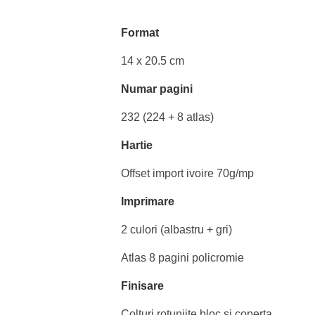
Format
14 x 20.5 cm
Numar pagini
232 (224 + 8 atlas)
Hartie
Offset import ivoire 70g/mp
Imprimare
2 culori (albastru + gri)
Atlas 8 pagini policromie
Finisare
Colturi rotunjite bloc si coperta