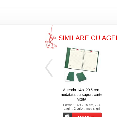
SIMILARE CU AGE
Agenda 14 x 20.5 cm,
nedatata cu suport carte
vizita
Format: 14 x 20,5 cm, 224
pagini, 2 culori: rosu si gri
Suport: hartie offset import Ivory,
70 g/mp Finisare: coperti