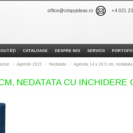
office@crispyideas.ro
+4 021 2
OUTĂŢI
CATALOAGE
DESPRE NOI
SERVICII
PORTOFO
aciun
Agende 2015
Nedatate
Agenda 14 x 20.5 cm, nedatata
 CM, NEDATATA CU INCHIDERE