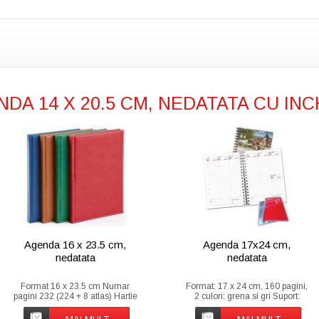
NDA 14 X 20.5 CM, NEDATATA CU IN
Agenda 16 x 23.5 cm,
Agenda 17x24 cm,
nedatata
nedatata
Format 16 x 23.5 cm Numar
Format: 17 x 24 cm, 160 pagini,
pagini 232 (224 + 8 atlas) Hartie
2 culori: grena si gri Suport:
Offset import ivoire 70g/mp
hartie offset import alba, 90
Imprimare Forzat ivoire 2 culori
g/mp, Coperti suport carton 300