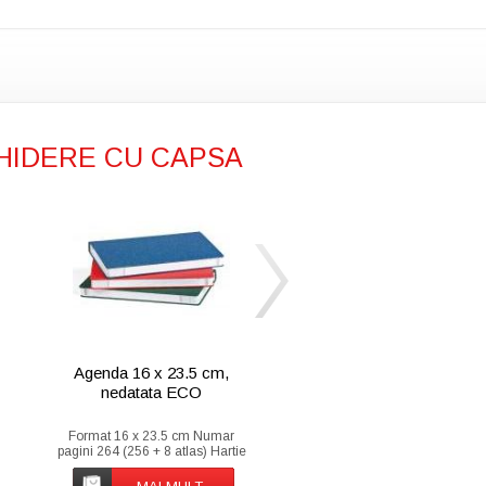
CHIDERE CU CAPSA
Agenda 16 x 23.5 cm,
Agenda 14 x 20
nedatata ECO
nedatata cla
Format 16 x 23.5 cm Numar
Format 14 x 20.5 
pagini 264 (256 + 8 atlas) Hartie
pagini 224 Hartie Off
Offset import 90 g/mp Certificata
alba 70g/mp Imprimar
FSC Reciclata 100% Imprimare
(albastru + gri) Hart