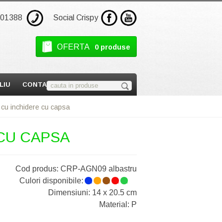
301388
Social Crispy
OFERTA
0 produse
LIU
CONTACT
 cu inchidere cu capsa
 CU CAPSA
Cod produs:
CRP-AGN09 albastru
Culori disponibile:
1
1
1
1
1
1
Dimensiuni: 14 x 20.5 cm
Material: P